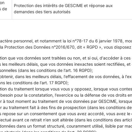
ion
Protection des intérêts de GESCIME et réponse aux
s de
demandes des tiers autorisés
ctère personnel, et notamment la loi n°78-17 du 6 janvier 1978, modi
r la Protection des Données n°2016/670, dit « RGPD », vous disposez
rmation que vos données sont traitées ou non, et si oui, d'accéder à ce
 dans les meilleurs délais, que vos données inexactes soient rectifiée
onnelles (dans les conditions de l'art. 16 RGPD);
'obtenir, dans les meilleurs délais, l'effacement de vos données, à l
s les conditions de l'art. 17 RGPD);
limitation du traitement lorsque vous vous y opposez, lorsque vous co
z besoin pour la constatation, l'exercice ou la défense de vos droits en
ser à tout moment au traitement de vos données par GESCIME, lorsque c
u traitement fait à des fins de prospection (dans les conditions de 
s repose sur un consentement que vous avez accordé, vous avez le d
ctué avant ce retrait n'en soit altérée (dans les conditions des articl
os données dans un format structuré, couramment utilisé, lisible par ma