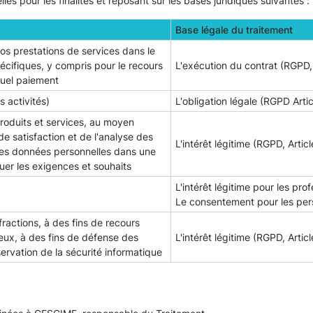
 pour les finalités et reposant sur les bases juridiques suivantes :
Base légale du traitement
os prestations de services dans le
écifiques, y compris pour le recours
L'exécution du contrat (RGPD, A
tuel paiement
s activités)
L'obligation légale (RGPD Artic
produits et services, au moyen
e satisfaction et de l'analyse des
L'intérêt légitime (RGPD, Article
des données personnelles dans une
uer les exigences et souhaits
L'intérêt légitime pour les pro
Le consentement pour les perso
fractions, à des fins de recours
eux, à des fins de défense des
L'intérêt légitime (RGPD, Article
ervation de la sécurité informatique