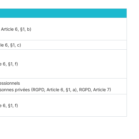
rticle 6, §1, b)
le 6, §1, c)
 6, §1, f)
fessionnels
nnes privées (RGPD, Article 6, §1, a), RGPD, Article 7)
 6, §1, f)