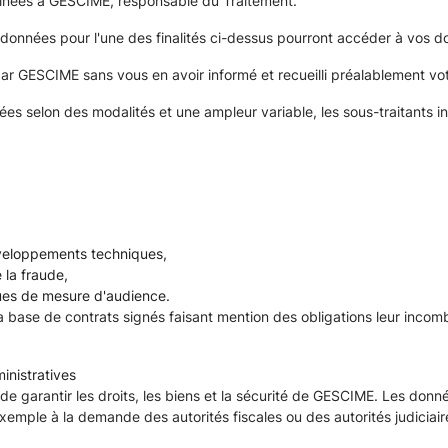
tinées à GESCIME, responsable du Traitement.
 données pour l'une des finalités ci-dessus pourront accéder à vos d
par GESCIME sans vous en avoir informé et recueilli préalablement v
ées selon des modalités et une ampleur variable, les sous-traitants 
éveloppements techniques,
 la fraude,
ques de mesure d'audience.
a base de contrats signés faisant mention des obligations leur incomb
ministratives
in de garantir les droits, les biens et la sécurité de GESCIME. Les d
exemple à la demande des autorités fiscales ou des autorités judiciair