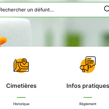
Accueil
du
Cimetière
Cimetières
Infos pratique
Commune
d'Arvert
Historique
Règlement