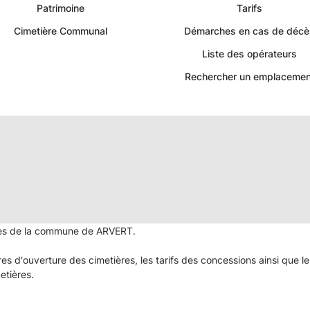
-
Patrimoine
Tarifs
Cimetière Communal
Démarches en cas de décè
Portail
Liste des opérateurs
Citoyen
Rechercher un emplacemen
Commune
d'Arvert
|
Services
ères de la commune de ARVERT.
Funéraires
aires d'ouverture des cimetières, les tarifs des concessions ainsi qu
et
etières.