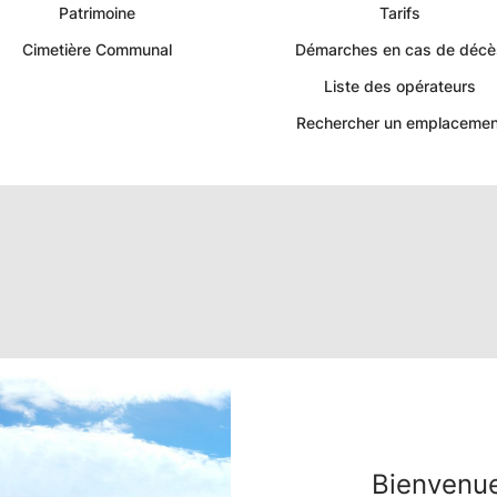
La
Patrimoine
Tarifs
Cimetière Communal
Démarches en cas de décè
Grigonnais
Liste des opérateurs
-
Rechercher un emplacemen
Portail
Citoyen
Commune
de
La
Grigonnais
Bienvenue