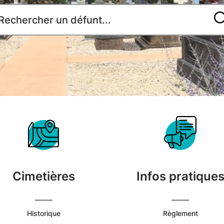
Accueil
du
Cimetière
Cimetières
Infos pratique
Commune
de
Historique
Règlement