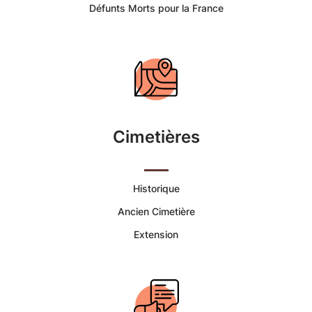
Piana
Défunts Morts pour la France
-
Portail
Citoyen
Cimetières
Commune
de
Historique
Piana
Ancien Cimetière
Extension
|
Services