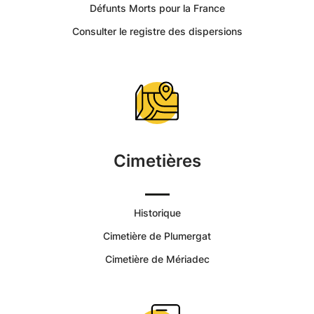
Plumergat
Défunts Morts pour la France
Consulter le registre des dispersions
-
Portail
Citoyen
Commune
Cimetières
de
Plumergat
Historique
Cimetière de Plumergat
|
Cimetière de Mériadec
Services