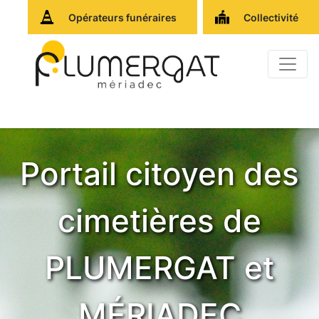
Opérateurs funéraires
Collectivité
Portail citoyen des
cimetières de
PLUMERGAT et
MÉRIADEC