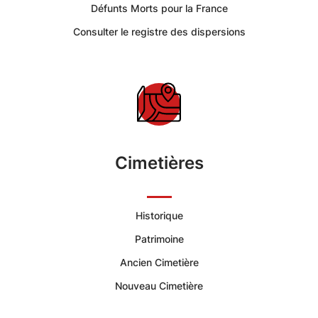
Quimperlé
Défunts Morts pour la France
Consulter le registre des dispersions
-
Portail
Citoyen
Ville
Cimetières
de
Quimperlé
Historique
Patrimoine
|
Ancien Cimetière
Services
Nouveau Cimetière