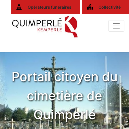
Opérateurs funéraires
Collectivité
Portail citoyen du
cimetière de
Quimperlé