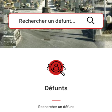
Accueil
du
Cimetière
Défunts
Ville
de
Rechercher un défunt