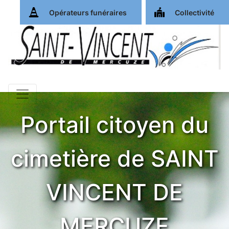
Opérateurs funéraires
Collectivité
Portail citoyen du
cimetière de SAINT
VINCENT DE
MERCUZE