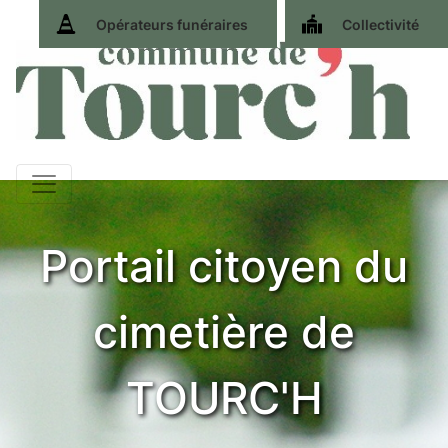
Opérateurs funéraires
Collectivité
Portail citoyen du
cimetière de
TOURC'H