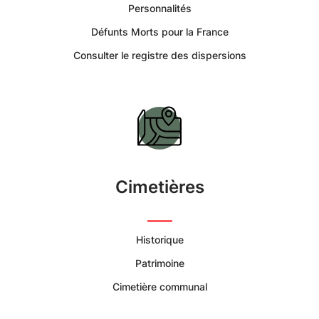
Tourc'h
Personnalités
Défunts Morts pour la France
-
Consulter le registre des dispersions
Portail
Citoyen
Commune
de
Cimetières
Tourc'h
Historique
|
Patrimoine
Services
Cimetière communal