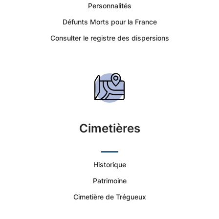
Trégueux
Personnalités
Défunts Morts pour la France
-
Consulter le registre des dispersions
Portail
Citoyen
Ville
de
Cimetières
Trégueux
Historique
|
Patrimoine
Services
Cimetière de Trégueux