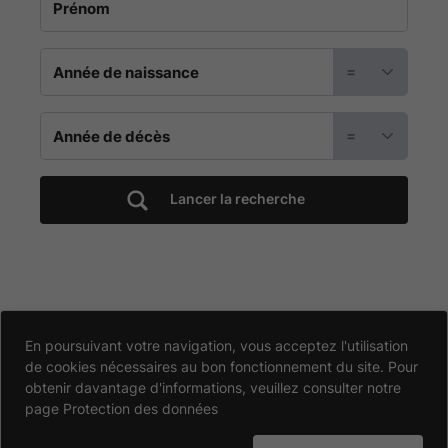
cimetière
de
=
la
=
commune
d'ISSÉ
Lancer la recherche
-
Localisation
et
Accessibilité
En poursuivant votre navigation, vous acceptez l'utilisation
de cookies nécessaires au bon fonctionnement du site. Pour
Partiellement conforme
informations
Données personnelles
obtenir davantage d'informations, veuillez consulter notre
page
Protection des données
Mentions légales