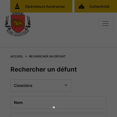
Opérateurs funéraires
Collectivité
ACCUEIL
RECHERCHER UN DÉFUNT
Rechercher
Rechercher un défunt
un
défunt
au