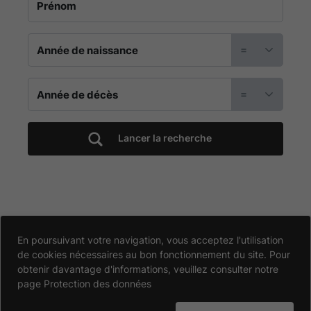
cimetière
de
=
la
=
communauté
de
Lancer la recherche
communes
de
LES
Accessibilité
En poursuivant votre navigation, vous acceptez l'utilisation
de cookies nécessaires au bon fonctionnement du site. Pour
Partiellement conforme
HERBIERS
Données personnelles
obtenir davantage d'informations, veuillez consulter notre
page
Protection des données
Mentions légales