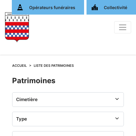
Opérateurs funéraires
Collectivité
ACCUEIL
LISTE DES PATRIMOINES
Liste
Patrimoines
des
patrimoines
remarquables