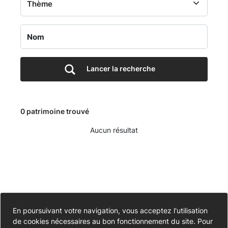
-
Cimetière
de
Lancer la recherche
la
commune
0 patrimoine trouvé
de
Aucun résultat
SAINTE
ANNE
SUR
Accessibilité
En poursuivant votre navigation, vous acceptez l'utilisation
de cookies nécessaires au bon fonctionnement du site. Pour
Partiellement conforme