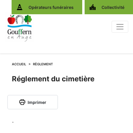
Opérateurs funéraires
Collectivité
ACCUEIL
RÈGLEMENT
Règlement
Réglement du cimetière
du
Imprimer
cimetière
de
-