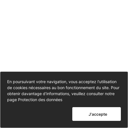
la
commune
de
GOUFFERN
EN
AUGE
Accessibilité
En poursuivant votre navigation, vous acceptez l'utilisation
–
de cookies nécessaires au bon fonctionnement du site. Pour
Partiellement conforme
Données personnelles
obtenir davantage d'informations, veuillez consulter notre
Gestion
page
Protection des données
Mentions légales
des
J'accepte
Nous contacter