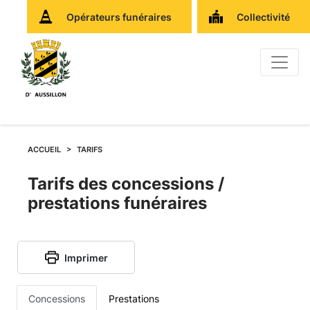
Opérateurs funéraires
Collectivité
ACCUEIL
TARIFS
Tarifs
Tarifs des concessions /
prestations funéraires
des
concessions
Imprimer
et
Concessions
Prestations