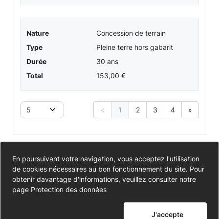
Nature
Concession de terrain
Type
Pleine terre hors gabarit
Durée
30 ans
Total
153,00 €
5
«
1
2
3
4
»
Accessibilité
En poursuivant votre navigation, vous acceptez l'utilisation
de cookies nécessaires au bon fonctionnement du site. Pour
Partiellement conforme
Données personnelles
obtenir davantage d'informations, veuillez consulter notre
page
Protection des données
Mentions légales
J'accepte