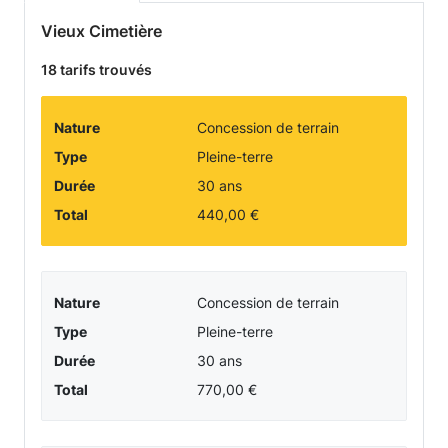
prestations
Vieux Cimetière
funéraires
18 tarifs trouvés
-
Nature
Concession de terrain
Cimetière
Type
Pleine-terre
Durée
30 ans
de
Total
440,00 €
la
ville
Nature
Concession de terrain
Type
Pleine-terre
d'AUSSILLON
Durée
30 ans
-
Total
770,00 €