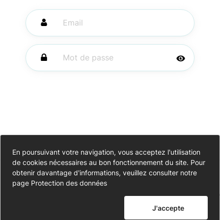
Se souvenir de
En poursuivant votre navigation, vous acceptez l'utilisation
Mot de passe
moi
de cookies nécessaires au bon fonctionnement du site. Pour
oublié ?
Accessibilité
obtenir davantage d'informations, veuillez consulter notre
page
Protection des données
Partiellement conforme
Me connecter
Données personnelles
J'accepte
Mentions légales