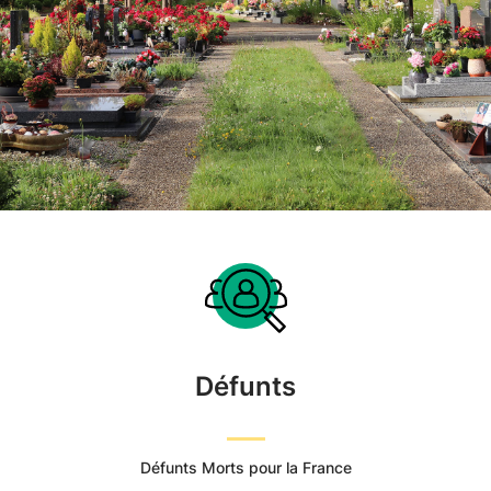
Accueil
du
Cimetière
Défunts
Ville
de
Défunts Morts pour la France