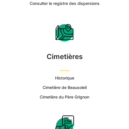
Pacé
Consulter le registre des dispersions
-
Portail
Citoyen
Cimetières
Ville
de
Historique
Pacé
Cimetière de Beausoleil
Cimetière du Père Grignon
|
Services