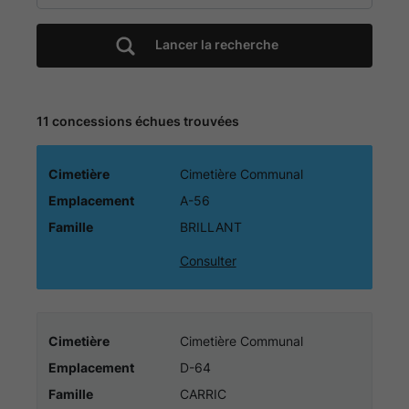
-
Lancer la recherche
Cimetière
Communal
11 concessions échues trouvées
-
Cimetière
Cimetière Communal
Portail
Emplacement
A-56
funéraire
Famille
BRILLANT
Consulter
Citoyen
de
Cimetière
Cimetière Communal
la
Emplacement
D-64
Famille
CARRIC