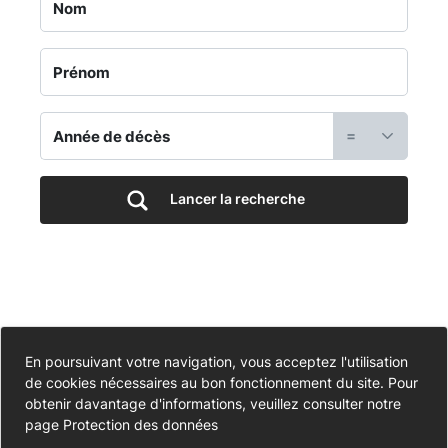
Jardin
du
Souvenir
=
-
Cimetière
Lancer la recherche
Communal
-
Portail
Accessibilité
En poursuivant votre navigation, vous acceptez l'utilisation
de cookies nécessaires au bon fonctionnement du site. Pour
Partiellement conforme
funéraire
Données personnelles
obtenir davantage d'informations, veuillez consulter notre
page
Protection des données
Mentions légales