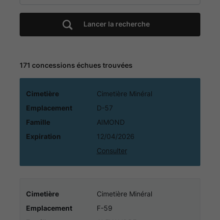
-
Lancer la recherche
Cimetière
Minéral
171 concessions échues trouvées
-
Cimetière
Cimetière Minéral
Portail
Emplacement
D-57
funéraire
Famille
AIMOND
Expiration
12/04/2026
Citoyen
Consulter
de
la
Cimetière
Cimetière Minéral
Emplacement
F-59