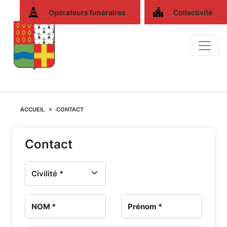
Opérateurs funéraires
Collectivité
Nous
ACCUEIL
CONTACT
contacter
Contact
-
Services
funéraires
et