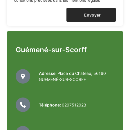
conditions précisées dans les
mentions légales
Citoyen
Envoyer
de
la
commune
Guémené-sur-Scorff
de
GUEMENE
Adresse:
Place du Château, 56160
GUÉMENÉ-SUR-SCORFF
SUR
SCORFF
Téléphone:
0297512023