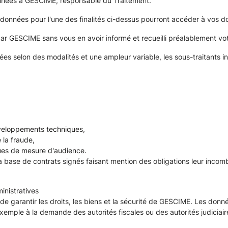
tinées à GESCIME, responsable du Traitement.
 données pour l'une des finalités ci-dessus pourront accéder à vos d
par GESCIME sans vous en avoir informé et recueilli préalablement v
ées selon des modalités et une ampleur variable, les sous-traitants 
éveloppements techniques,
 la fraude,
ques de mesure d'audience.
a base de contrats signés faisant mention des obligations leur incomb
ministratives
in de garantir les droits, les biens et la sécurité de GESCIME. Les d
exemple à la demande des autorités fiscales ou des autorités judiciair