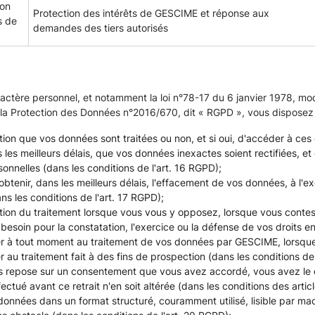
ion
Protection des intérêts de GESCIME et réponse aux
s de
demandes des tiers autorisés
ctère personnel, et notamment la loi n°78-17 du 6 janvier 1978, modi
r la Protection des Données n°2016/670, dit « RGPD », vous disposez
rmation que vos données sont traitées ou non, et si oui, d'accéder à ce
 dans les meilleurs délais, que vos données inexactes soient rectifiée
onnelles (dans les conditions de l'art. 16 RGPD);
'obtenir, dans les meilleurs délais, l'effacement de vos données, à l
s les conditions de l'art. 17 RGPD);
limitation du traitement lorsque vous vous y opposez, lorsque vous co
z besoin pour la constatation, l'exercice ou la défense de vos droits en
ser à tout moment au traitement de vos données par GESCIME, lorsque c
u traitement fait à des fins de prospection (dans les conditions de 
s repose sur un consentement que vous avez accordé, vous avez le d
ctué avant ce retrait n'en soit altérée (dans les conditions des articl
os données dans un format structuré, couramment utilisé, lisible par ma