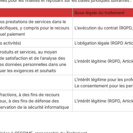
 pour les finalités et reposant sur les bases juridiques suivantes :
Base légale du traitement
os prestations de services dans le
écifiques, y compris pour le recours
L'exécution du contrat (RGPD, A
tuel paiement
s activités)
L'obligation légale (RGPD Artic
produits et services, au moyen
e satisfaction et de l'analyse des
L'intérêt légitime (RGPD, Article
des données personnelles dans une
uer les exigences et souhaits
L'intérêt légitime pour les pro
Le consentement pour les perso
fractions, à des fins de recours
eux, à des fins de défense des
L'intérêt légitime (RGPD, Article
ervation de la sécurité informatique