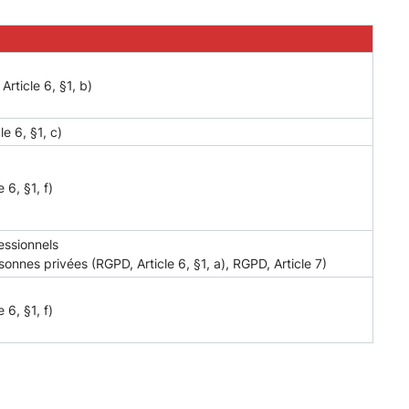
rticle 6, §1, b)
le 6, §1, c)
 6, §1, f)
fessionnels
nnes privées (RGPD, Article 6, §1, a), RGPD, Article 7)
 6, §1, f)