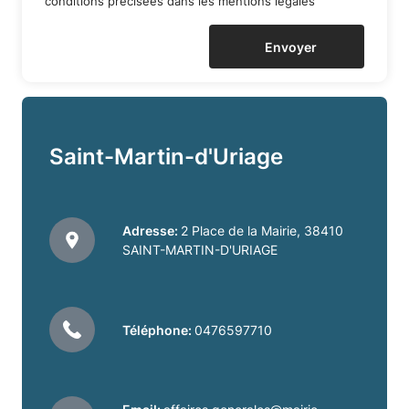
conditions précisées dans les
mentions légales
funéraire
Envoyer
Citoyen
de
la
Saint-Martin-d'Uriage
commune
de
Adresse:
2 Place de la Mairie, 38410
SAINT-MARTIN-D'URIAGE
SAINT
MARTIN
Téléphone:
0476597710
D'URIAGE