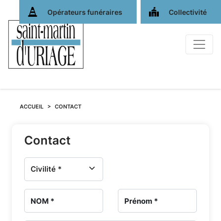
Opérateurs funéraires
Collectivité
Nous
ACCUEIL
CONTACT
contacter
Contact
-
Services
funéraires
et