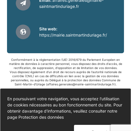
Email:
affaires.generales@mairie-
saintmartinduriage.fr
Site web:
https://mairie.saintmartinduriage.fr/
Conformément à la réglementation (UE) 2016/679 du Parlement Européen en
matière de données à caractère personnel, vous disposez des droits d'accès, de
rectification, de suppression, d'opposition et de limitation de vos données.
Vous disposez également d'un droit de recours auprès de l'autorité nationale de
contrôle (CNIL) en cas de difficultés en lien avec la gestion de vos données
personnelles, ou auprès du Délégué à la protection des données Commune de
Saint-Martin-d'Uriage (
affaires.generales@mairie-saintmartinduriage.fr
).
Accessibilité
En poursuivant votre navigation, vous acceptez l'utilisation
de cookies nécessaires au bon fonctionnement du site. Pour
Partiellement conforme
Données personnelles
obtenir davantage d'informations, veuillez consulter notre
page
Protection des données
Mentions légales