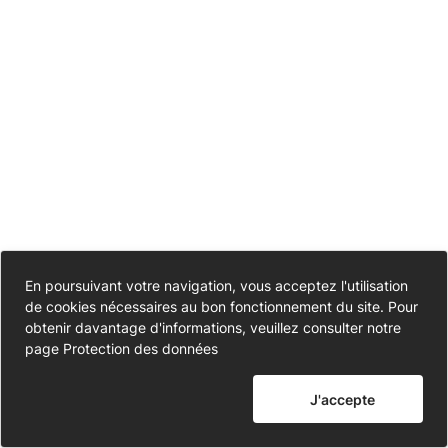
la
commune
de
MIRE
–
Gestion
Accessibilité
En poursuivant votre navigation, vous acceptez l'utilisation
des
de cookies nécessaires au bon fonctionnement du site. Pour
Partiellement conforme
Données personnelles
obtenir davantage d'informations, veuillez consulter notre
concessions
page
Protection des données
Mentions légales
et
J'accepte
Nous contacter