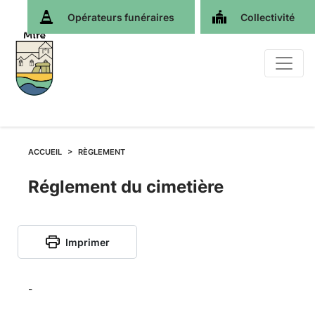
Opérateurs funéraires
Collectivité
ACCUEIL
RÈGLEMENT
Règlement
Réglement du cimetière
du
Imprimer
cimetière
de
-