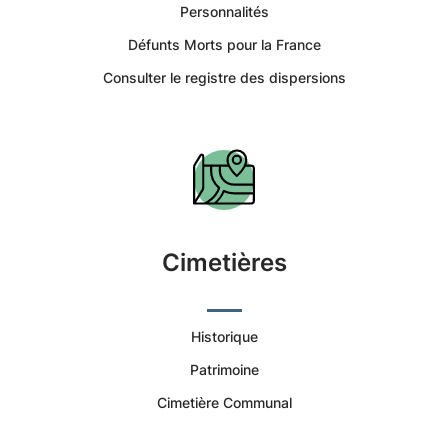
Miré
Personnalités
Défunts Morts pour la France
-
Consulter le registre des dispersions
Portail
Citoyen
Commune
de
Cimetières
Miré
Historique
|
Patrimoine
Services
Cimetière Communal