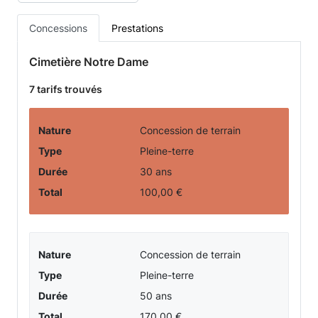
prestations
Concessions
Prestations
funéraires
Cimetière Notre Dame
-
7 tarifs trouvés
Cimetière
Nature
Concession de terrain
de
Type
Pleine-terre
Durée
30 ans
la
Total
100,00 €
commune
de
Nature
Concession de terrain
REVEL
Type
Pleine-terre
Durée
50 ans
Total
170,00 €