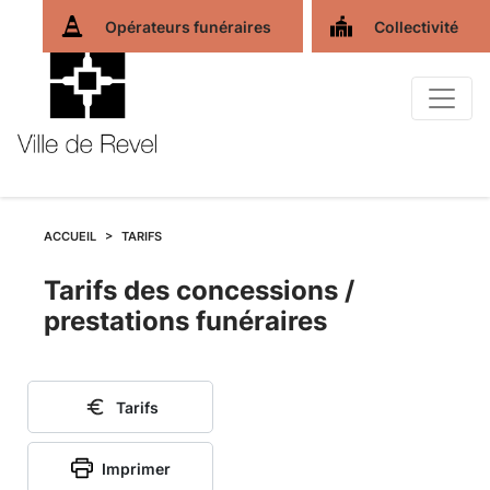
Opérateurs funéraires
Collectivité
ACCUEIL
TARIFS
Tarifs
Tarifs des concessions /
prestations funéraires
des
concessions
Tarifs
et
Imprimer