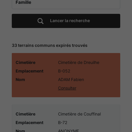
Cimetière
de
Lancer la recherche
la
commune
33 terrains communs expirés trouvés
de
Cimetière
Cimetière de Dreuilhe
Emplacement
B-052
REVEL
Nom
ADAM Fabien
31
Consulter
|
Informations
Cimetière
Cimetière de Couffinal
Emplacement
B-72
Nom
ANONYME