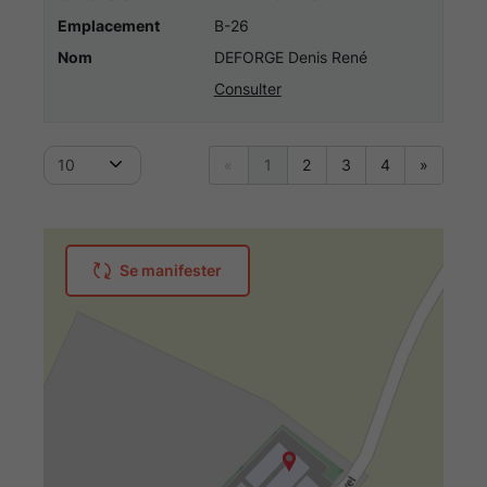
Emplacement
B-26
Nom
DEFORGE Denis René
Consulter
10
«
1
2
3
4
»
Se manifester