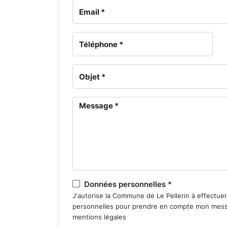
gestion
des
sépultures
-
Cimetière
du
11
Novembre
Données personnelles *
J'autorise la Commune de Le Pellerin à effectue
personnelles pour prendre en compte mon messa
-
mentions légales