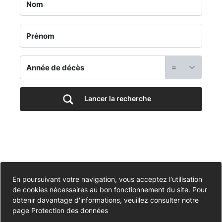
Jardin
du
Souvenir
=
-
Cimetière
Lancer la recherche
du
11
Novembre
Accessibilité
En poursuivant votre navigation, vous acceptez l'utilisation
de cookies nécessaires au bon fonctionnement du site. Pour
Partiellement conforme
-
Données personnelles
obtenir davantage d'informations, veuillez consulter notre
page
Protection des données
Mentions légales