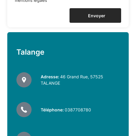
mentions légales
Citoyen
Envoyer
de
la
ville
Talange
de
TALANGE
Adresse:
46 Grand Rue, 57525
TALANGE
Téléphone:
0387708780