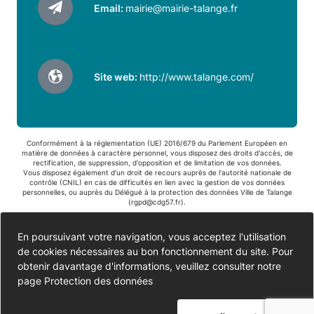
Email:
mairie@mairie-talange.fr
Site web:
http://www.talange.com/
Conformément à la réglementation (UE) 2016/679 du Parlement Européen en
matière de données à caractère personnel, vous disposez des droits d'accès, de
rectification, de suppression, d'opposition et de limitation de vos données.
Vous disposez également d'un droit de recours auprès de l'autorité nationale de
contrôle (CNIL) en cas de difficultés en lien avec la gestion de vos données
personnelles, ou auprès du Délégué à la protection des données Ville de Talange
(
rgpd@cdg57.fr
).
Accessibilité
En poursuivant votre navigation, vous acceptez l'utilisation
de cookies nécessaires au bon fonctionnement du site. Pour
Partiellement conforme
Données personnelles
obtenir davantage d'informations, veuillez consulter notre
page
Protection des données
Mentions légales