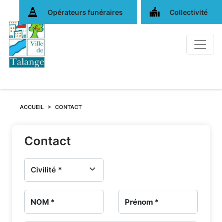
Opérateurs funéraires
Collectivité
Nous
ACCUEIL
CONTACT
contacter
Contact
-
Services
funéraires
et