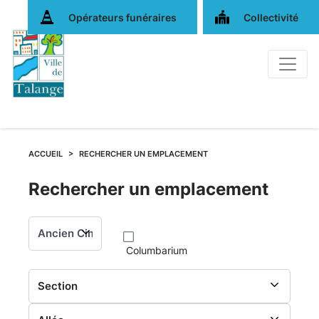
Opérateurs funéraires
Collectivité
ACCUEIL
RECHERCHER UN EMPLACEMENT
Rechercher
Rechercher un emplacement
un
Columbarium
emplacement
au