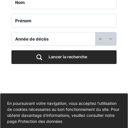
Jardin
du
Souvenir
=
-
Ancien
Lancer la recherche
Cimetière
-
Portail
Accessibilité
En poursuivant votre navigation, vous acceptez l'utilisation
de cookies nécessaires au bon fonctionnement du site. Pour
Partiellement conforme
funéraire
Données personnelles
obtenir davantage d'informations, veuillez consulter notre
page
Protection des données
Mentions légales