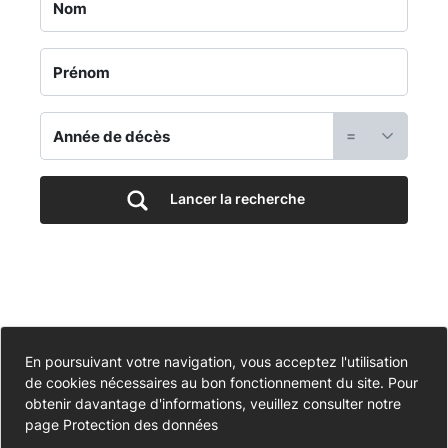
Jardin
du
Souvenir
=
-
Cimetière
Lancer la recherche
de
Kerreut
-
Accessibilité
En poursuivant votre navigation, vous acceptez l'utilisation
de cookies nécessaires au bon fonctionnement du site. Pour
Partiellement conforme
Portail
Données personnelles
obtenir davantage d'informations, veuillez consulter notre
page
Protection des données
Mentions légales