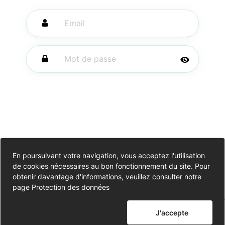
Se souvenir de
En poursuivant votre navigation, vous acceptez l'utilisation
Mot de passe
moi
de cookies nécessaires au bon fonctionnement du site. Pour
oublié ?
Accessibilité
obtenir davantage d'informations, veuillez consulter notre
page
Protection des données
Partiellement conforme
Me connecter
Données personnelles
J'accepte
Mentions légales