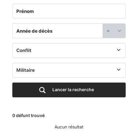
France
et
tombes
=
militaires
-
Cimetière
Lancer la recherche
Principal
-
0 défunt trouvé
Portail
Aucun résultat