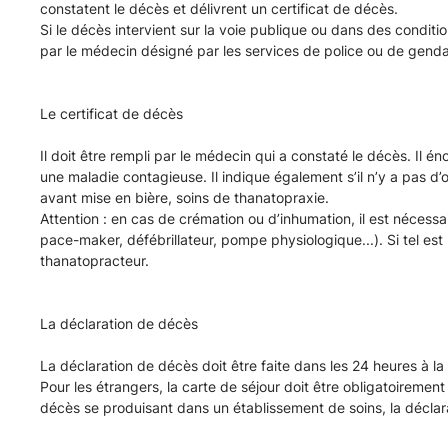
décès
constatent le décès et délivrent un certificat de décès.
Si le décès intervient sur la voie publique ou dans des conditio
-
par le médecin désigné par les services de police ou de gend
Cimetière
Le certificat de décès
Principal
Il doit être rempli par le médecin qui a constaté le décès. Il 
une maladie contagieuse. Il indique également s’il n’y a pas d’
de
avant mise en bière, soins de thanatopraxie.
Attention : en cas de crémation ou d’inhumation, il est nécessa
pace-maker, défébrillateur, pompe physiologique...). Si tel est 
la
thanatopracteur.
commune
La déclaration de décès
de
La déclaration de décès doit être faite dans les 24 heures à la 
SAINT
Pour les étrangers, la carte de séjour doit être obligatoiremen
décès se produisant dans un établissement de soins, la déclara