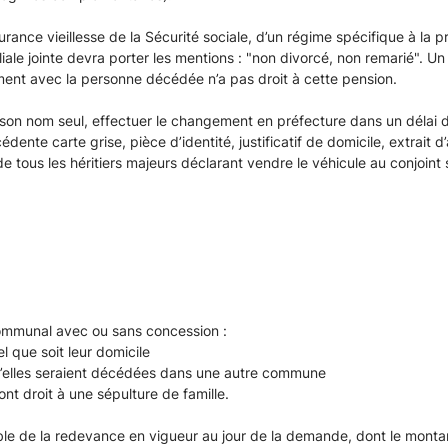
nce vieillesse de la Sécurité sociale, d’un régime spécifique à la pr
miliale jointe devra porter les mentions : "non divorcé, non remarié". U
ment avec la personne décédée n’a pas droit à cette pension.
 à son nom seul, effectuer le changement en préfecture dans un délai d
nte carte grise, pièce d’identité, justificatif de domicile, extrait d’
 de tous les héritiers majeurs déclarant vendre le véhicule au conjoint 
ommunal avec ou sans concession :
 que soit leur domicile
’elles seraient décédées dans une autre commune
t droit à une sépulture de famille.
le de la redevance en vigueur au jour de la demande, dont le montant