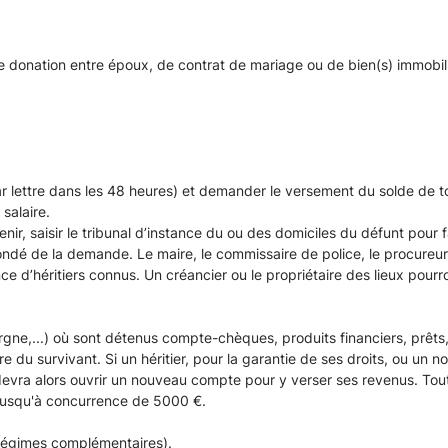
donation entre époux, de contrat de mariage ou de bien(s) immobilie
(par lettre dans les 48 heures) et demander le versement du solde de t
salaire.
nir, saisir le tribunal d’instance du ou des domiciles du défunt pour 
 fondé de la demande. Le maire, le commissaire de police, le procureu
 d’héritiers connus. Un créancier ou le propriétaire des lieux pourron
gne,...) où sont détenus compte-chèques, produits financiers, prêts, 
e du survivant. Si un héritier, pour la garantie de ses droits, ou un 
evra alors ouvrir un nouveau compte pour y verser ses revenus. Tout
jusqu'à concurrence de 5000 €.
t régimes complémentaires).