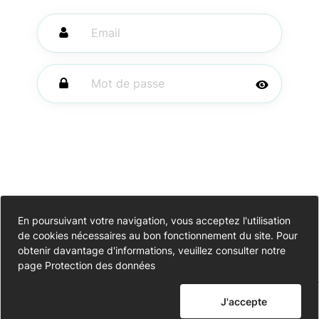
Se souvenir de
En poursuivant votre navigation, vous acceptez l'utilisation
Mot de passe
moi
de cookies nécessaires au bon fonctionnement du site. Pour
oublié ?
Accessibilité
obtenir davantage d'informations, veuillez consulter notre
page
Protection des données
Partiellement conforme
Me connecter
Données personnelles
J'accepte
Mentions légales