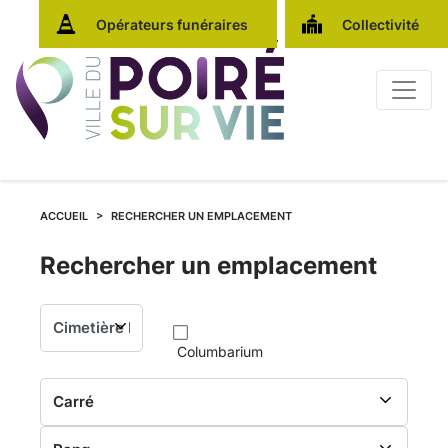
Opérateurs funéraires
Collectivité
ACCUEIL
RECHERCHER UN EMPLACEMENT
Rechercher
Rechercher un emplacement
un
Columbarium
emplacement
au