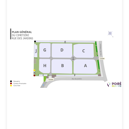
-
Localisation
et
informations
funéraires
-
Cimetière
Rue
des
Jardins