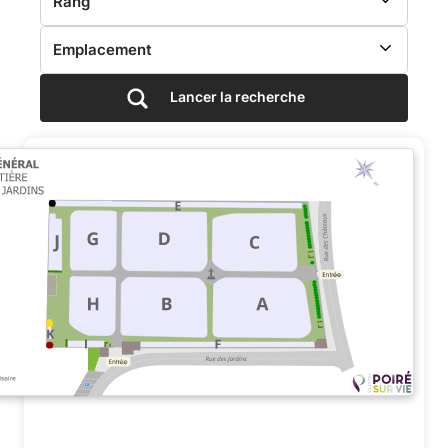
cimetière
de
Lancer la recherche
la
commune
de
LE
POIRE
SUR
VIE