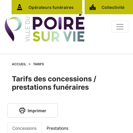
Opérateurs funéraires
Collectivité
ACCUEIL
TARIFS
Tarifs
Tarifs des concessions /
prestations funéraires
des
concessions
Imprimer
et
Concessions
Prestations