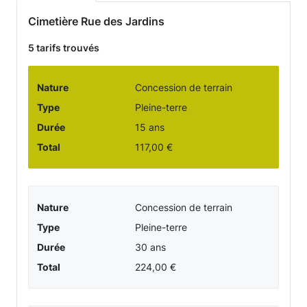
prestations
Cimetière Rue des Jardins
funéraires
5 tarifs trouvés
-
Nature
Concession de terrain
Cimetière
Type
Pleine-terre
Durée
15 ans
de
Total
117,00 €
la
commune
Nature
Concession de terrain
Type
Pleine-terre
de
Durée
30 ans
LE
Total
224,00 €