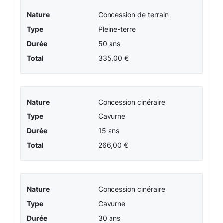
POIRE
Nature
Concession de terrain
SUR
Type
Pleine-terre
VIE
Durée
50 ans
Total
335,00 €
-
Informations
Nature
Concession cinéraire
et
Type
Cavurne
Durée
15 ans
détails
Total
266,00 €
Nature
Concession cinéraire
Type
Cavurne
Durée
30 ans