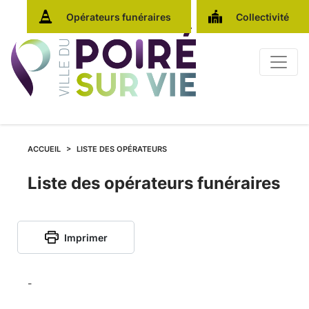
Opérateurs funéraires
Collectivité
ACCUEIL
LISTE DES OPÉRATEURS
Liste
Liste des opérateurs funéraires
des
Imprimer
opérateurs
funéraires
-