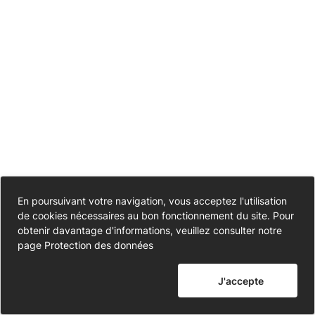
habilités
-
Cimetière
Rue
des
Jardins
Accessibilité
En poursuivant votre navigation, vous acceptez l'utilisation
-
de cookies nécessaires au bon fonctionnement du site. Pour
Partiellement conforme
Données personnelles
obtenir davantage d'informations, veuillez consulter notre
Portail
page
Protection des données
Mentions légales
funéraire
J'accepte
Nous contacter