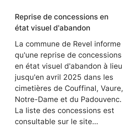
d'acquérir une plaquette
nominative qui sera fixée sur
Reprise de concessions en
la stèle présente au cimetière
état visuel d'abandon
chemin de la Landelle Haute.
La commune de Revel informe
Elle est proposée au tarif de
qu'une reprise de concessions
55€ pour une durée de 15 ans.
en état visuel d'abandon à lieu
jusqu'en avril 2025 dans les
cimetières de Couffinal, Vaure,
Notre-Dame et du Padouvenc.
La liste des concessions est
consultable sur le site
internet, à l’Hôtel de Ville 20