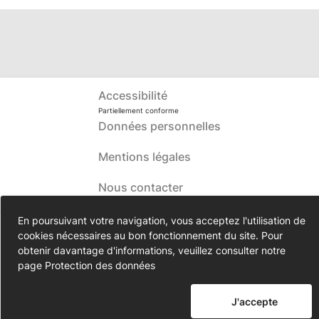
rue Jean Moulin et dans les 4
cimetières. Informations et
précisions complémentaires
au 05.67.16.17.94 /
Accessibilité
cimetieres@mairie-revel.fr
Partiellement conforme
Données personnelles
Mentions légales
Nous contacter
En poursuivant votre navigation, vous acceptez l'utilisation de
cookies nécessaires au bon fonctionnement du site. Pour
obtenir davantage d'informations, veuillez consulter notre
page
Protection des données
J'accepte