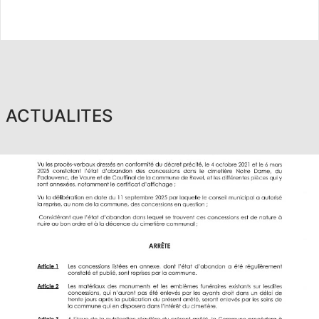
rechercher une
sépulture ou un
défunt, vous
informer sur les
ACTUALITES
différents
équipements
proposés, ainsi que
consulter leurs
tarifs.