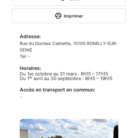
services
Imprimer
en
ligne
Adresse:
Rue du Docteur Calmette, 10100 ROMILLY-SUR-
-
SEINE
Tel: -
Portail
Horaires:
Du 1er octobre au 31 mars : 8h15 – 17h15
er
Du 1
avril au 30 septembre : 8h15 – 19h15
funéraire
Accès en transport en commun:
Citoyen
-
Ville
de