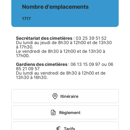
de
Nombre d'emplacements
présentation
1717
de
Cimetière
Secrétariat des cimetières
: 03 25 39 51 52
Du lundi au jeudi de 8h30 à 12h00 et de 13h30
à 17h30.
Le vendredi de 8h30 à 12h00 et de 13h30 à
du
17h00.
Gardiens des cimetières
: 06 13 15 09 97 ou 06
Champ
85 21 09 57
Du lundi au vendredi de 8h30 à 12h00 et de
13h30 à 16h30.
Chardon
-
Itinéraire
Informations
Règlement
et
Tarifs