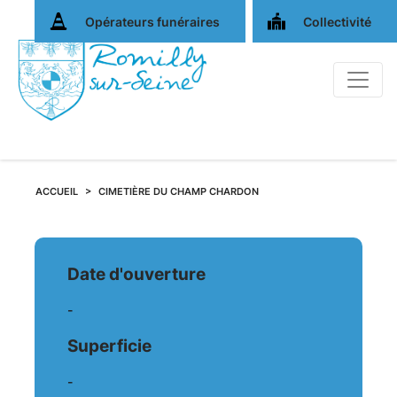
Opérateurs funéraires
Collectivité
ACCUEIL
CIMETIÈRE DU CHAMP CHARDON
Fiche
Date d'ouverture
du
-
Fiche
Superficie
-