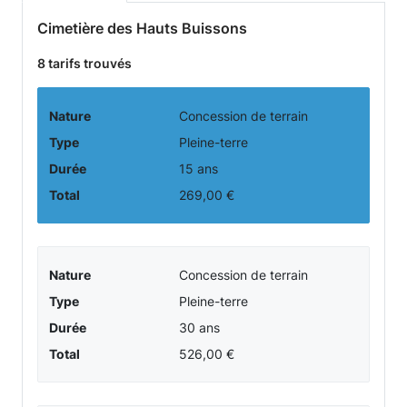
prestations
Cimetière des Hauts Buissons
funéraires
8 tarifs trouvés
-
Nature
Concession de terrain
Cimetière
Type
Pleine-terre
Durée
15 ans
de
Total
269,00 €
la
ville
Nature
Concession de terrain
Type
Pleine-terre
de
Durée
30 ans
ROMILLY
Total
526,00 €