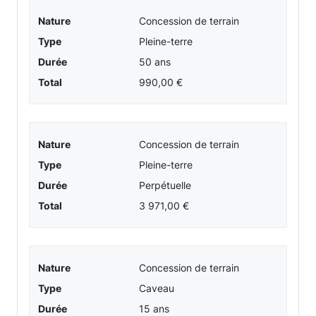
SUR
Nature
Concession de terrain
SEINE
Type
Pleine-terre
-
Durée
50 ans
Total
990,00 €
Informations
et
Nature
Concession de terrain
détails
Type
Pleine-terre
Durée
Perpétuelle
Total
3 971,00 €
Nature
Concession de terrain
Type
Caveau
Durée
15 ans