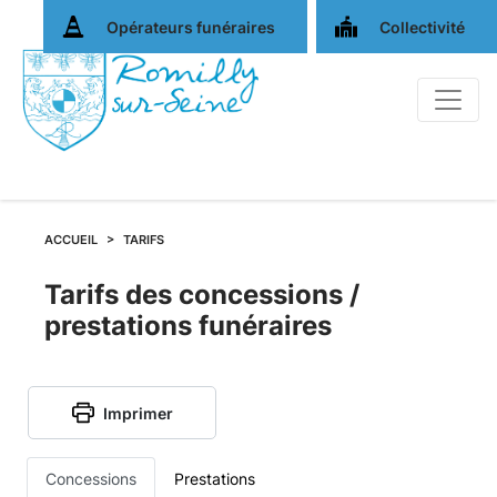
Opérateurs funéraires
Collectivité
ACCUEIL
TARIFS
Tarifs
Tarifs des concessions /
prestations funéraires
des
concessions
Imprimer
et
Concessions
Prestations