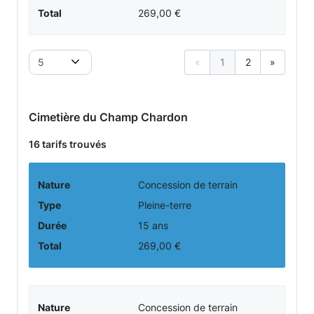
Total
269,00 €
5
«
1
2
»
Cimetière du Champ Chardon
16 tarifs trouvés
Nature
Concession de terrain
Type
Pleine-terre
Durée
15 ans
Total
269,00 €
Nature
Concession de terrain