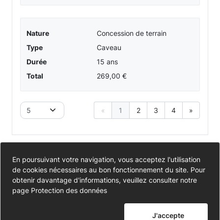
Nature
Concession de terrain
Type
Caveau
Durée
15 ans
Total
269,00 €
5
«
1
2
3
4
»
Accessibilité
En poursuivant votre navigation, vous acceptez l'utilisation
de cookies nécessaires au bon fonctionnement du site. Pour
Partiellement conforme
Données personnelles
obtenir davantage d'informations, veuillez consulter notre
page
Protection des données
Mentions légales
J'accepte