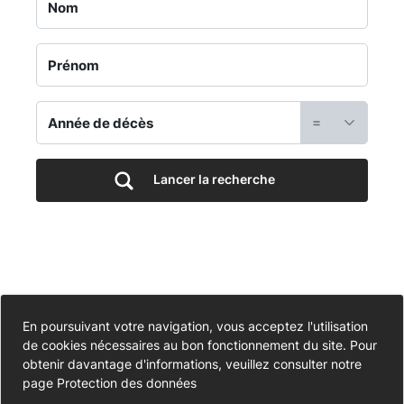
Jardin
du
Souvenir
=
-
Cimetière
Lancer la recherche
des
Hauts
Buissons
Accessibilité
En poursuivant votre navigation, vous acceptez l'utilisation
de cookies nécessaires au bon fonctionnement du site. Pour
Partiellement conforme
-
Données personnelles
obtenir davantage d'informations, veuillez consulter notre
page
Protection des données
Mentions légales