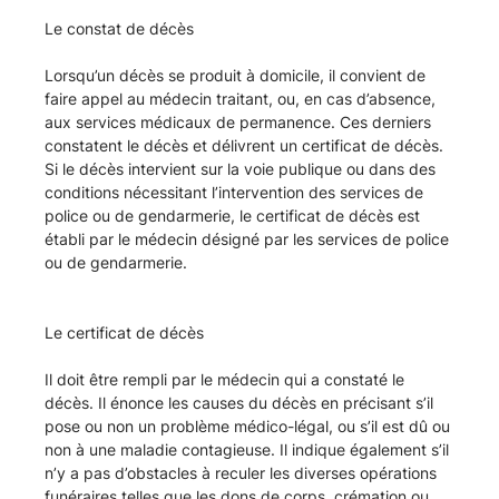
décès
Le constat de décès
-
Lorsqu’un décès se produit à domicile, il convient de
faire appel au médecin traitant, ou, en cas d’absence,
Cimetière
aux services médicaux de permanence. Ces derniers
constatent le décès et délivrent un certificat de décès.
des
Si le décès intervient sur la voie publique ou dans des
conditions nécessitant l’intervention des services de
police ou de gendarmerie, le certificat de décès est
Hauts
établi par le médecin désigné par les services de police
ou de gendarmerie.
Buissons
de
Le certificat de décès
la
Il doit être rempli par le médecin qui a constaté le
décès. Il énonce les causes du décès en précisant s’il
pose ou non un problème médico-légal, ou s’il est dû ou
ville
non à une maladie contagieuse. Il indique également s’il
n’y a pas d’obstacles à reculer les diverses opérations
funéraires telles que les dons de corps, crémation ou