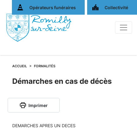
Opérateurs funéraires
Collectivité
ACCUEIL
FORMALITÉS
Démarches
Démarches en cas de décès
en
Imprimer
cas
de
DEMARCHES APRES UN DECES